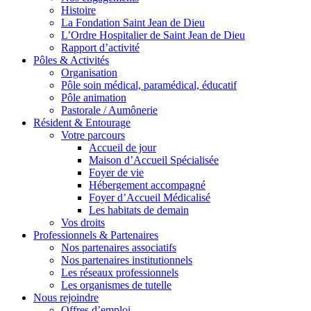
Histoire
La Fondation Saint Jean de Dieu
L’Ordre Hospitalier de Saint Jean de Dieu
Rapport d’activité
Pôles & Activités
Organisation
Pôle soin médical, paramédical, éducatif
Pôle animation
Pastorale / Aumônerie
Résident & Entourage
Votre parcours
Accueil de jour
Maison d’Accueil Spécialisée
Foyer de vie
Hébergement accompagné
Foyer d’Accueil Médicalisé
Les habitats de demain
Vos droits
Professionnels & Partenaires
Nos partenaires associatifs
Nos partenaires institutionnels
Les réseaux professionnels
Les organismes de tutelle
Nous rejoindre
Offres d’emploi