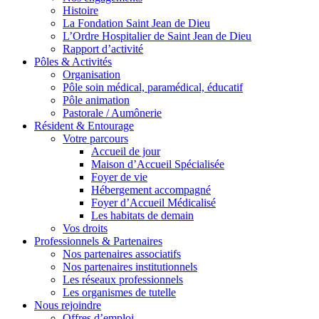
Histoire
La Fondation Saint Jean de Dieu
L’Ordre Hospitalier de Saint Jean de Dieu
Rapport d’activité
Pôles & Activités
Organisation
Pôle soin médical, paramédical, éducatif
Pôle animation
Pastorale / Aumônerie
Résident & Entourage
Votre parcours
Accueil de jour
Maison d’Accueil Spécialisée
Foyer de vie
Hébergement accompagné
Foyer d’Accueil Médicalisé
Les habitats de demain
Vos droits
Professionnels & Partenaires
Nos partenaires associatifs
Nos partenaires institutionnels
Les réseaux professionnels
Les organismes de tutelle
Nous rejoindre
Offres d’emploi