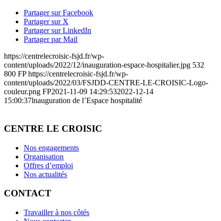
Partager sur Facebook
Partager sur X
Partager sur LinkedIn
Partager par Mail
https://centrelecroisic-fsjd.fr/wp-
content/uploads/2022/12/inauguration-espace-hospitalier.jpg
532
800
FP
https://centrelecroisic-fsjd.fr/wp-
content/uploads/2022/03/FSJDD-CENTRE-LE-CROISIC-Logo-
couleur.png
FP
2021-11-09 14:29:53
2022-12-14
15:00:37
lnauguration de l’Espace hospitalité
CENTRE LE CROISIC
Nos engagements
Organisation
Offres d’emploi
Nos actualités
CONTACT
Travailler à nos côtés